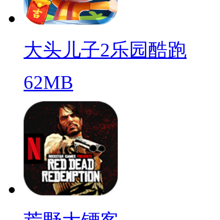
大头儿子2乐园酷跑
62MB