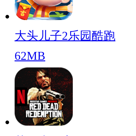
大头儿子2乐园酷跑
62MB