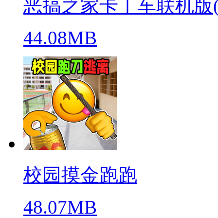
恶搞之家卡丁车联机版(warpe
44.08MB
校园摸金跑跑
48.07MB