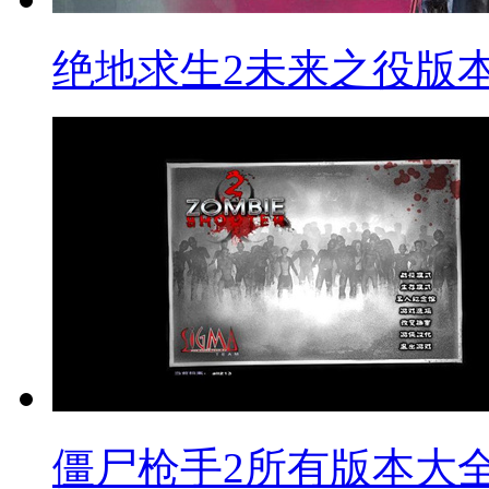
绝地求生2未来之役版
僵尸枪手2所有版本大