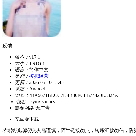
反馈
版本：
v17.1
大小：
1.91GB
语言：
简体中文
类别：
模拟经营
更新：
2026-05-19 15:45
系统：
Android
MD5：
43A5671BECC7D4B86ECFB74420E3324A
包名：
symx.virtues
需要网络
无广告
安卓版下载
本站特别说明
交友需谨慎，陌生链接勿点，转账汇款勿信，防