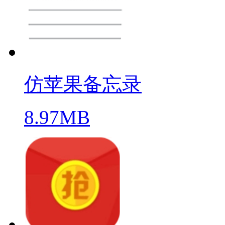
仿苹果备忘录
8.97MB