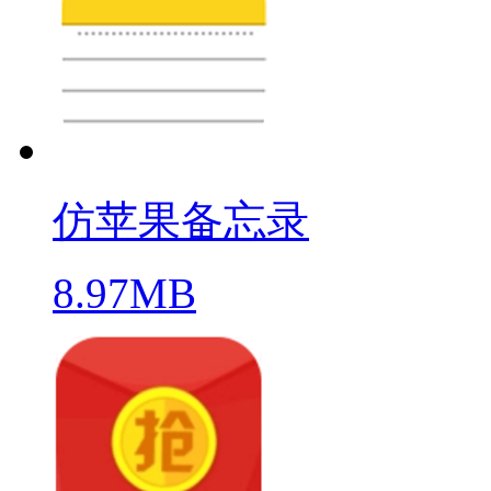
仿苹果备忘录
8.97MB