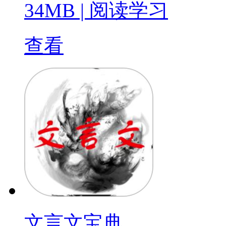
34MB
|
阅读学习
查看
文言文宝典