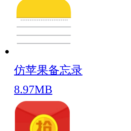
仿苹果备忘录
8.97MB