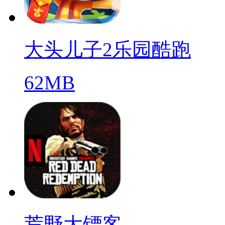
大头儿子2乐园酷跑
62MB
荒野大镖客