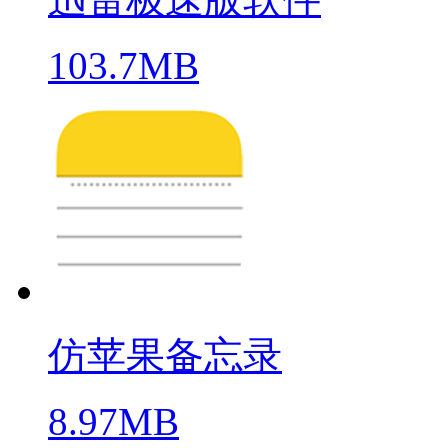
103.7MB
仿苹果备忘录
8.97MB