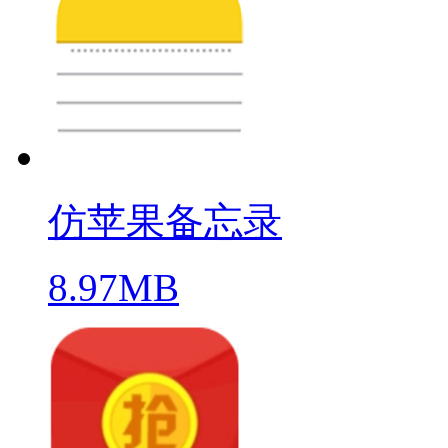
仿苹果备忘录
8.97MB