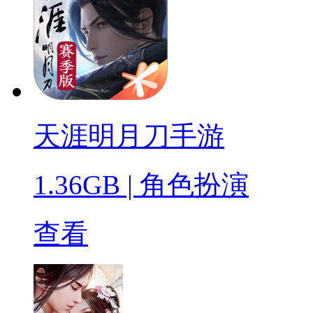
天涯明月刀手游
1.36GB
|
角色扮演
查看