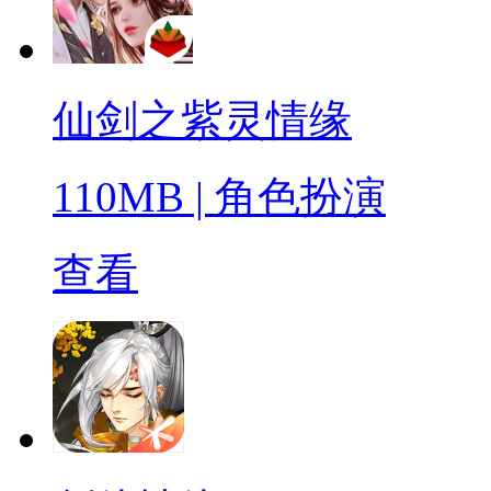
仙剑之紫灵情缘
110MB
|
角色扮演
查看