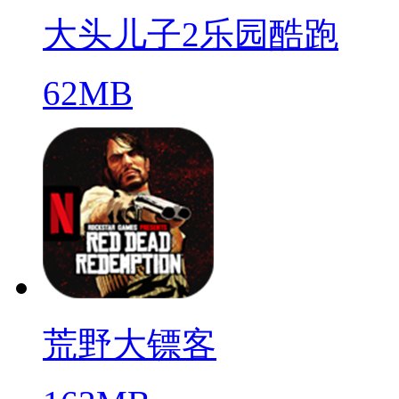
大头儿子2乐园酷跑
62MB
荒野大镖客