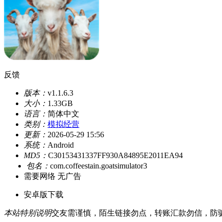
反馈
版本：
v1.1.6.3
大小：
1.33GB
语言：
简体中文
类别：
模拟经营
更新：
2026-05-29 15:56
系统：
Android
MD5：
C30153431337FF930A84895E2011EA94
包名：
com.coffeestain.goatsimulator3
需要网络
无广告
安卓版下载
本站特别说明
交友需谨慎，陌生链接勿点，转账汇款勿信，防