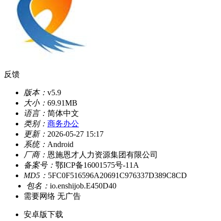
反馈
版本：
v5.9
大小：
69.91MB
语言：
简体中文
类别：
商务办公
更新：
2026-05-27 15:17
系统：
Android
厂商：
恩施恩才人力资源集团有限公司
备案号：
鄂ICP备16001575号-11A
MD5：
5FC0F516596A20691C976337D389C8CD
包名：
io.enshijob.E450D40
需要网络
无广告
安卓版下载