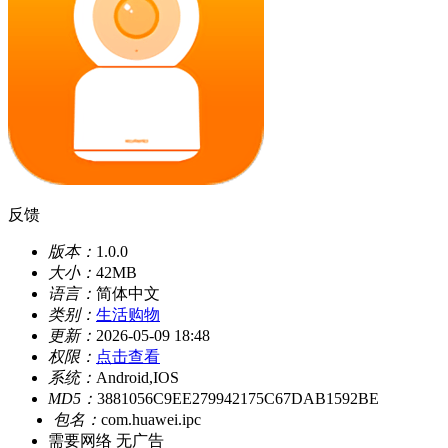
反馈
版本：
1.0.0
大小：
42MB
语言：
简体中文
类别：
生活购物
更新：
2026-05-09 18:48
权限：
点击查看
系统：
Android,IOS
MD5：
3881056C9EE279942175C67DAB1592BE
包名：
com.huawei.ipc
需要网络
无广告