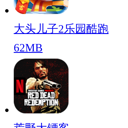
大头儿子2乐园酷跑
62MB