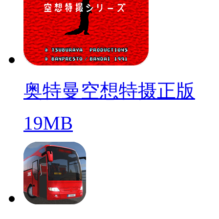
奥特曼空想特摄正版
19MB