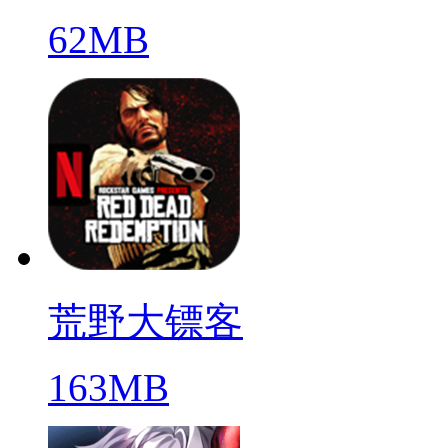
62MB
荒野大镖客
163MB