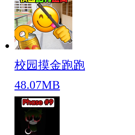
校园摸金跑跑
48.07MB