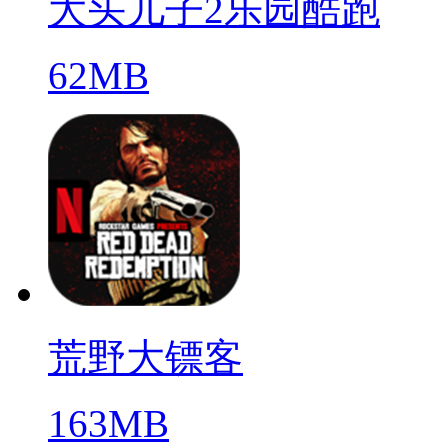
大头儿子2乐园酷跑
62MB
荒野大镖客
163MB