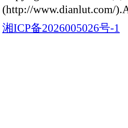
(http://www.dianlut.com/).
湘ICP备2026005026号-1