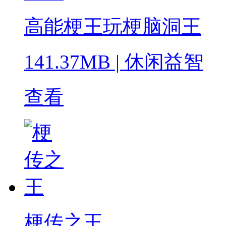
高能梗王玩梗脑洞王
141.37MB
|
休闲益智
查看
梗传之王