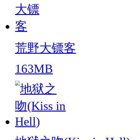
荒野大镖客
163MB