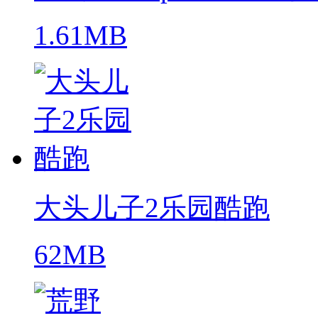
1.61MB
大头儿子2乐园酷跑
62MB