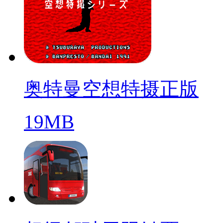
奥特曼空想特摄正版
19MB