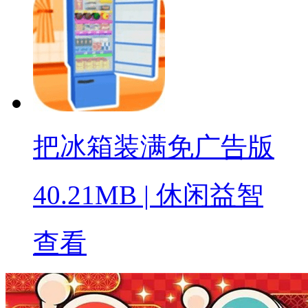
把冰箱装满免广告版
40.21MB
|
休闲益智
查看