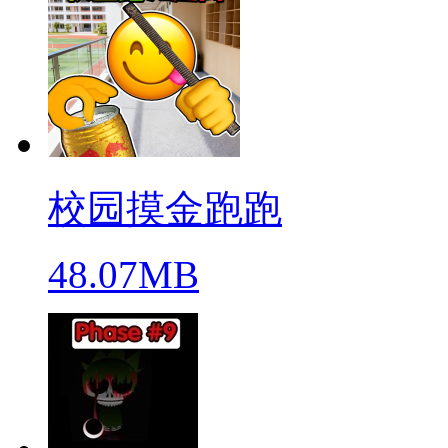
校园摸金跑跑
48.07MB