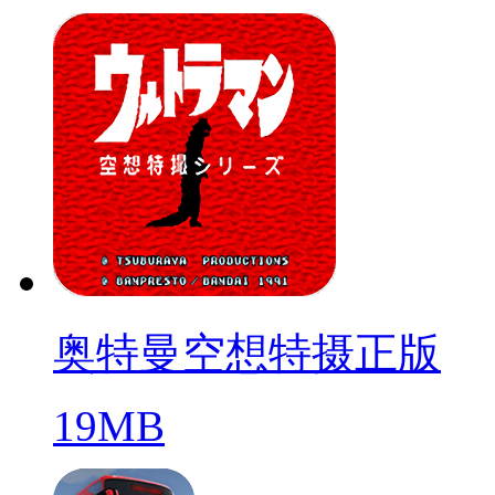
奥特曼空想特摄正版
19MB