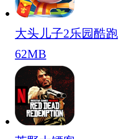
大头儿子2乐园酷跑
62MB