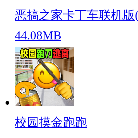
恶搞之家卡丁车联机版(warpe
44.08MB
校园摸金跑跑