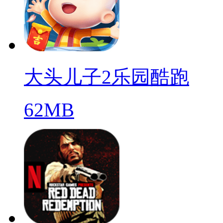
大头儿子2乐园酷跑
62MB