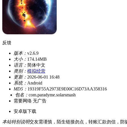
反馈
版本：
v2.6.9
大小：
174.14MB
语言：
简体中文
类别：
模拟经营
更新：
2026-06-01 16:48
系统：
Android
MD5：
19319F55A2973E9E00C16D73AA358316
包名：
com.paradyme.solarsmash
需要网络
无广告
安卓版下载
本站特别说明
交友需谨慎，陌生链接勿点，转账汇款勿信，防