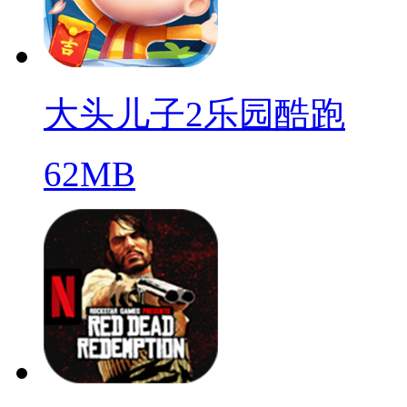
大头儿子2乐园酷跑
62MB