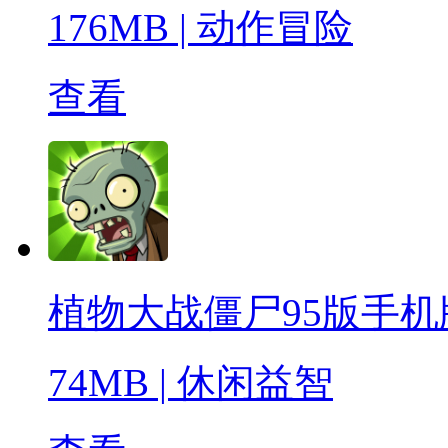
176MB
|
动作冒险
查看
植物大战僵尸95版手机
74MB
|
休闲益智