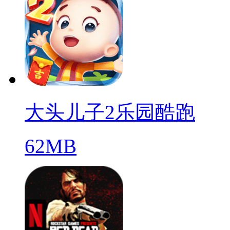
大头儿子2乐园酷跑
62MB