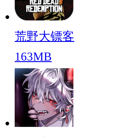
荒野大镖客
163MB