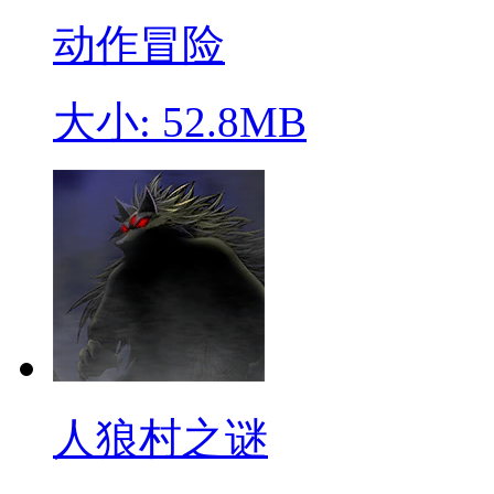
动作冒险
大小: 52.8MB
人狼村之谜