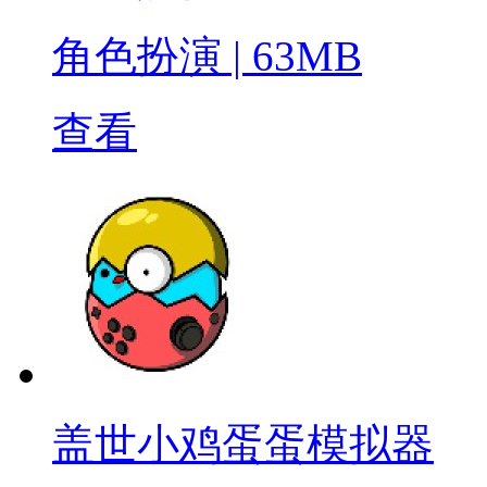
角色扮演
|
63MB
查看
盖世小鸡蛋蛋模拟器