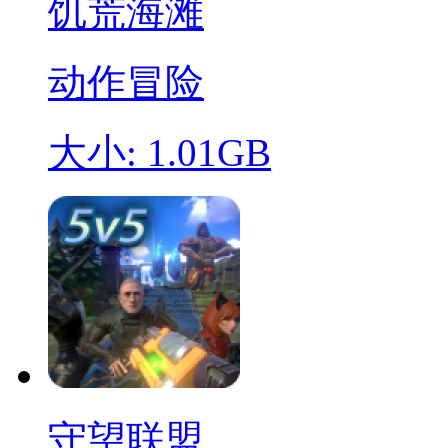
饥荒海滩
动作冒险
大小: 1.01GB
守望联盟