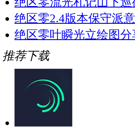
绝区零流光札记山下巡
绝区零2.4版本保守派
绝区零叶瞬光立绘图分
推荐下载