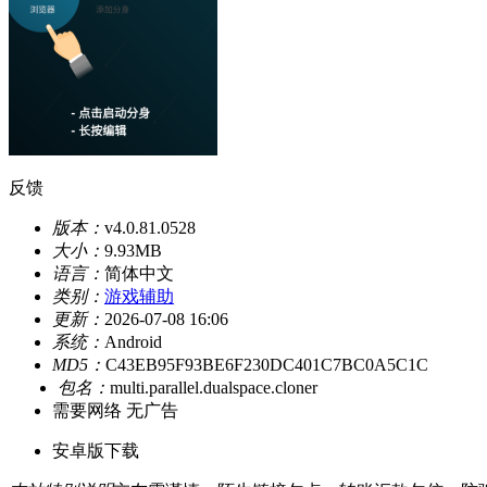
反馈
版本：
v4.0.81.0528
大小：
9.93MB
语言：
简体中文
类别：
游戏辅助
更新：
2026-07-08 16:06
系统：
Android
MD5：
C43EB95F93BE6F230DC401C7BC0A5C1C
包名：
multi.parallel.dualspace.cloner
需要网络
无广告
安卓版下载